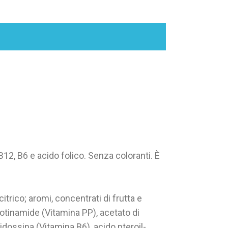
 B12, B6 e acido folico. Senza coloranti. È
itrico; aromi, concentrati di frutta e
icotinamide (Vitamina PP), acetato di
ridossina (Vitamina B6), acido pteroil-