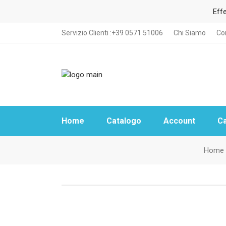
Effe
Servizio Clienti :+39 0571 51006
Chi Siamo
Con
Home
Catalogo
Account
Ca
Torna in Home
Home
Privacy Policy
Cookie Policy