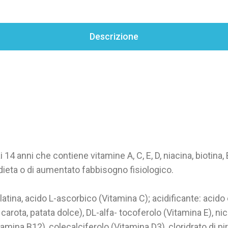
Descrizione
 14 anni che contiene vitamine A, C, E, D, niacina, biotina,
 dieta o di aumentato fabbisogno fisiologico.
tina, acido L-ascorbico (Vitamina C); acidificante: acido c
 carota, patata dolce), DL-alfa- tocoferolo (Vitamina E), n
amina B12), colecalciferolo (Vitamina D3), cloridrato di pi