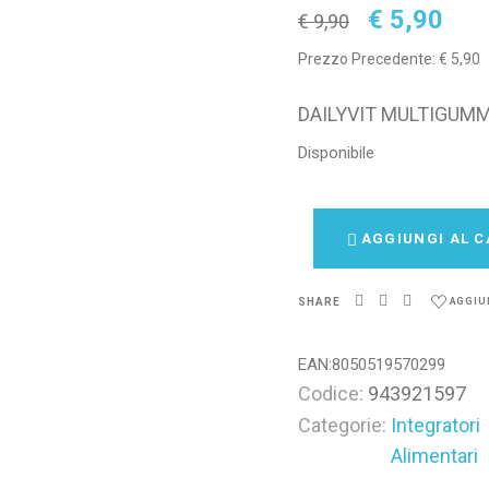
€
5,90
€
9,90
Prezzo Precedente:
€
5,90
DAILYVIT MULTIGU
Disponibile
AGGIUNGI AL C
SHARE
AGGIU
EAN:
8050519570299
Codice:
943921597
Categorie:
Integratori
Alimentari