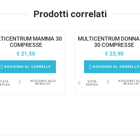
Prodotti correlati
LTICENTRUM MAMMA 30
MULTICENTRUM DONNA
COMPRESSE
30 COMPRESSE
€
21,50
€
23,90
AGGIUNGI AL CARRELLO
AGGIUNGI AL CARRELLO
AGGIUNGI ALLA
AGGIUNGI A
VISTA
VISTA
WISHLIST
WISHLIST
APIDA
RAPIDA