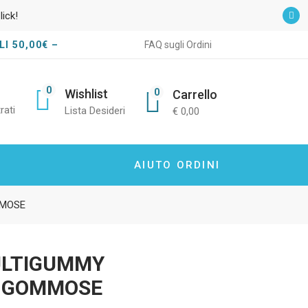
lick!
I 50,00€ –
FAQ sugli Ordini
0
0
Wishlist
Carrello
rati
Lista Desideri
€
0,00
AIUTO ORDINI
MMOSE
ULTIGUMMY
 GOMMOSE