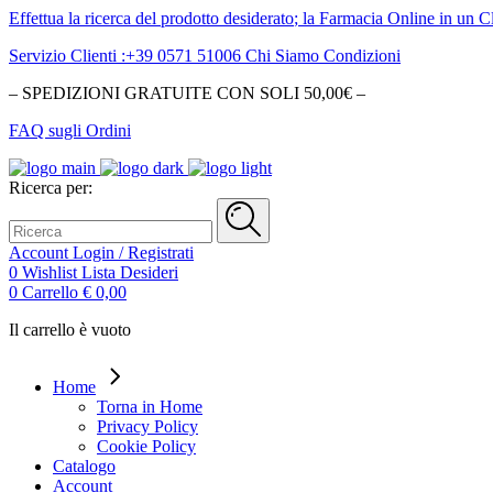
Effettua la ricerca del
prodotto desiderato
; la Farmacia Online in un C
Servizio Clienti :+39 0571 51006
Chi Siamo
Condizioni
– SPEDIZIONI GRATUITE CON SOLI 50,00€ –
FAQ sugli Ordini
Ricerca per:
Account
Login / Registrati
0
Wishlist
Lista Desideri
0
Carrello
€
0,00
Il carrello è vuoto
Home
Torna in Home
Privacy Policy
Cookie Policy
Catalogo
Account