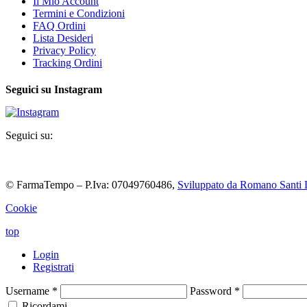
Il Mio Account
Termini e Condizioni
FAQ Ordini
Lista Desideri
Privacy Policy
Tracking Ordini
Seguici su Instagram
Seguici su:
© FarmaTempo – P.Iva: 07049760486,
Sviluppato da Romano Santi 
Cookie
top
Login
Registrati
Username
*
Password
*
Ricordami