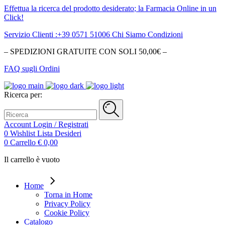
Effettua la ricerca del
prodotto desiderato
; la Farmacia Online in un
Click!
Servizio Clienti :+39 0571 51006
Chi Siamo
Condizioni
– SPEDIZIONI GRATUITE CON SOLI 50,00€ –
FAQ sugli Ordini
Ricerca per:
Account
Login / Registrati
0
Wishlist
Lista Desideri
0
Carrello
€
0,00
Il carrello è vuoto
Home
Torna in Home
Privacy Policy
Cookie Policy
Catalogo