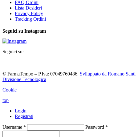
FAQ Ordini
Lista Desideri
Privacy Policy
Tracking Ordini
Seguici su Instagram
Seguici su:
© FarmaTempo – P.Iva: 07049760486,
Sviluppato da Romano Santi
Divisione Tecnologica
Cookie
top
Login
Registrati
Username
*
Password
*