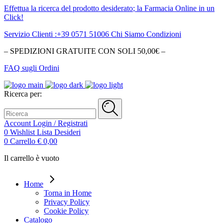
Effettua la ricerca del
prodotto desiderato
; la Farmacia Online in un
Click!
Servizio Clienti :+39 0571 51006
Chi Siamo
Condizioni
– SPEDIZIONI GRATUITE CON SOLI 50,00€ –
FAQ sugli Ordini
Ricerca per:
Account
Login / Registrati
0
Wishlist
Lista Desideri
0
Carrello
€
0,00
Il carrello è vuoto
Home
Torna in Home
Privacy Policy
Cookie Policy
Catalogo