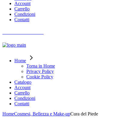
Account
Carrello
Condizioni
Contatti
AIUTO ORDINI
Home
Torna in Home
Privacy Policy
Cookie Policy
Catalogo
Account
Carrello
Condizioni
Contatti
Home
Cosmesi, Bellezza e Make-up
Cura del Piede