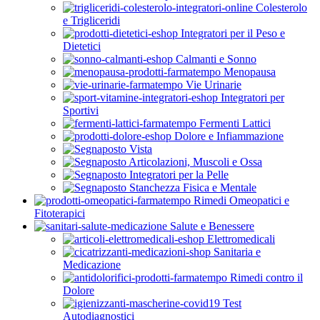
Colesterolo
e Trigliceridi
Integratori per il Peso e
Dietetici
Calmanti e Sonno
Menopausa
Vie Urinarie
Integratori per
Sportivi
Fermenti Lattici
Dolore e Infiammazione
Vista
Articolazioni, Muscoli e Ossa
Integratori per la Pelle
Stanchezza Fisica e Mentale
Rimedi Omeopatici e
Fitoterapici
Salute e Benessere
Elettromedicali
Sanitaria e
Medicazione
Rimedi contro il
Dolore
Test
Autodiagnostici