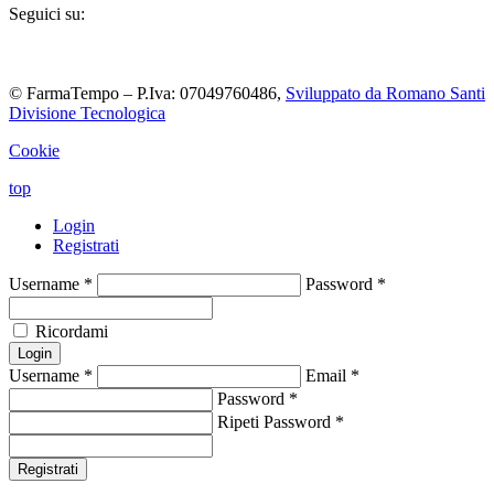
Seguici su:
© FarmaTempo – P.Iva: 07049760486,
Sviluppato da Romano Santi
Divisione Tecnologica
Cookie
top
Login
Registrati
Username
*
Password
*
Ricordami
Login
Username
*
Email
*
Password
*
Ripeti Password
*
Registrati