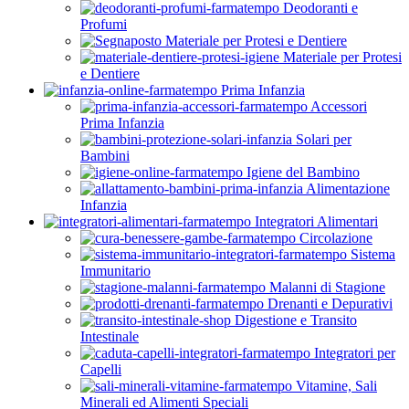
Deodoranti e
Profumi
Materiale per Protesi e Dentiere
Materiale per Protesi
e Dentiere
Prima Infanzia
Accessori
Prima Infanzia
Solari per
Bambini
Igiene del Bambino
Alimentazione
Infanzia
Integratori Alimentari
Circolazione
Sistema
Immunitario
Malanni di Stagione
Drenanti e Depurativi
Digestione e Transito
Intestinale
Integratori per
Capelli
Vitamine, Sali
Minerali ed Alimenti Speciali