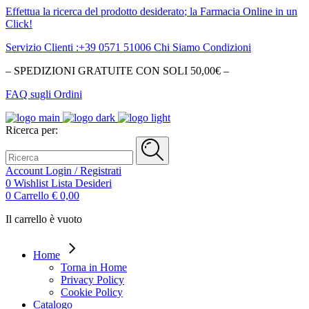
Effettua la ricerca del
prodotto desiderato
; la Farmacia Online in un
Click!
Servizio Clienti :+39 0571 51006
Chi Siamo
Condizioni
– SPEDIZIONI GRATUITE CON SOLI 50,00€ –
FAQ sugli Ordini
Ricerca per:
Account
Login / Registrati
0
Wishlist
Lista Desideri
0
Carrello
€
0,00
Il carrello è vuoto
Home
Torna in Home
Privacy Policy
Cookie Policy
Catalogo