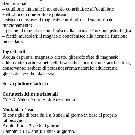
denti normali;
– equilibrio minerali: il magnesio contribuisce all’equilibrio
elettrolitico, come sodio e potassio;
– sistema nervoso: il magnesio contribuisce al suo normale
funzionamento;
– psiche: il magnesio contribuisce alla normale funzione psicologica;
– fastidi muscolari: il magnesio contribuisce alla normale funzione
muscolare.
Ingredienti
Acqua depurata, magnesio citrato, glicerofosfato di magnesio;
addensante: carbossimetilcellulosa sodica; acidificante: acido citrico;
conservante: sorbato di potassio; aroma naturale; edulcorante:
glicosidi steviolici da stevia.
Senza
glutine e lattosio
.
Caratteristiche nutrizionali
*VNR: Valori Nutritivi di Riferimento
Modalità d’uso
Si consiglia di bere da 1 a 3 stick al giorno in base al proprio
fabbisogno.
Adulti: fino a 3 stick al giorno.
Bambini (3-10 anni): 1 stick al giorno.