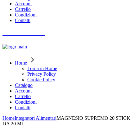
Account
Carrello
Condizioni
Contatti
AIUTO ORDINI
Home
Torna in Home
Privacy Policy
Cookie Policy
Catalogo
Account
Carrello
Condizioni
Contatti
Home
Integratori Alimentari
MAGNESIO SUPREMO 20 STICK
DA 20 ML