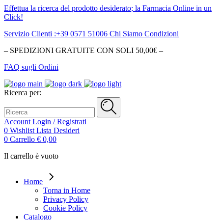
Effettua la ricerca del
prodotto desiderato
; la Farmacia Online in un
Click!
Servizio Clienti :+39 0571 51006
Chi Siamo
Condizioni
– SPEDIZIONI GRATUITE CON SOLI 50,00€ –
FAQ sugli Ordini
Ricerca per:
Account
Login / Registrati
0
Wishlist
Lista Desideri
0
Carrello
€
0,00
Il carrello è vuoto
Home
Torna in Home
Privacy Policy
Cookie Policy
Catalogo