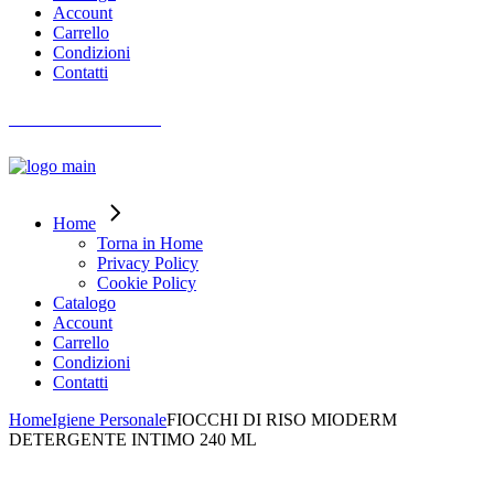
Account
Carrello
Condizioni
Contatti
AIUTO ORDINI
Home
Torna in Home
Privacy Policy
Cookie Policy
Catalogo
Account
Carrello
Condizioni
Contatti
Home
Igiene Personale
FIOCCHI DI RISO MIODERM
DETERGENTE INTIMO 240 ML