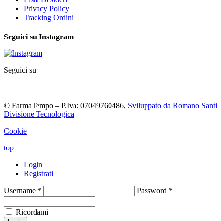
Privacy Policy
Tracking Ordini
Seguici su Instagram
Seguici su:
© FarmaTempo – P.Iva: 07049760486,
Sviluppato da Romano Santi
Divisione Tecnologica
Cookie
top
Login
Registrati
Username
*
Password
*
Ricordami