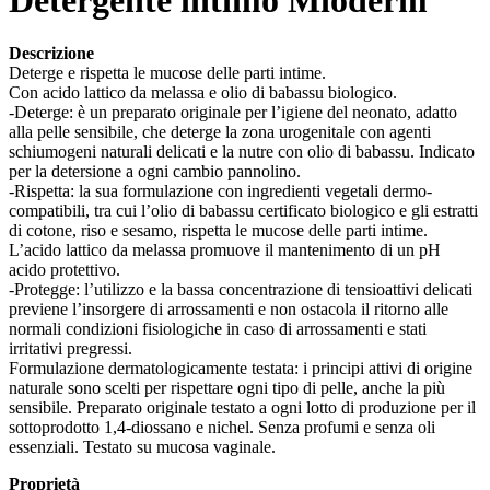
Descrizione
Deterge e rispetta le mucose delle parti intime.
Con acido lattico da melassa e olio di babassu biologico.
-Deterge: è un preparato originale per l’igiene del neonato, adatto
alla pelle sensibile, che deterge la zona urogenitale con agenti
schiumogeni naturali delicati e la nutre con olio di babassu. Indicato
per la detersione a ogni cambio pannolino.
-Rispetta: la sua formulazione con ingredienti vegetali dermo-
compatibili, tra cui l’olio di babassu certificato biologico e gli estratti
di cotone, riso e sesamo, rispetta le mucose delle parti intime.
L’acido lattico da melassa promuove il mantenimento di un pH
acido protettivo.
-Protegge: l’utilizzo e la bassa concentrazione di tensioattivi delicati
previene l’insorgere di arrossamenti e non ostacola il ritorno alle
normali condizioni fisiologiche in caso di arrossamenti e stati
irritativi pregressi.
Formulazione dermatologicamente testata: i principi attivi di origine
naturale sono scelti per rispettare ogni tipo di pelle, anche la più
sensibile. Preparato originale testato a ogni lotto di produzione per il
sottoprodotto 1,4-diossano e nichel. Senza profumi e senza oli
essenziali. Testato su mucosa vaginale.
Proprietà