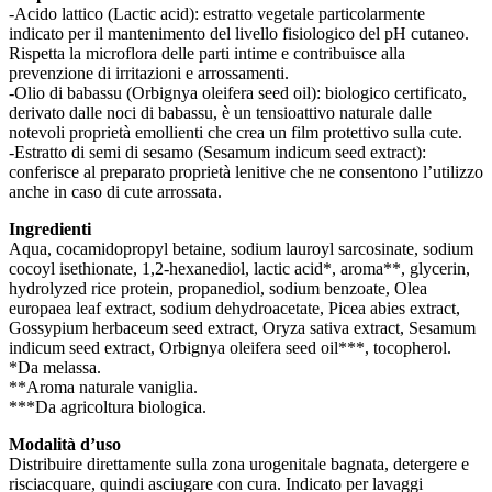
-Acido lattico (Lactic acid): estratto vegetale particolarmente
indicato per il mantenimento del livello fisiologico del pH cutaneo.
Rispetta la microflora delle parti intime e contribuisce alla
prevenzione di irritazioni e arrossamenti.
-Olio di babassu (Orbignya oleifera seed oil): biologico certificato,
derivato dalle noci di babassu, è un tensioattivo naturale dalle
notevoli proprietà emollienti che crea un film protettivo sulla cute.
-Estratto di semi di sesamo (Sesamum indicum seed extract):
conferisce al preparato proprietà lenitive che ne consentono l’utilizzo
anche in caso di cute arrossata.
Ingredienti
Aqua, cocamidopropyl betaine, sodium lauroyl sarcosinate, sodium
cocoyl isethionate, 1,2-hexanediol, lactic acid*, aroma**, glycerin,
hydrolyzed rice protein, propanediol, sodium benzoate, Olea
europaea leaf extract, sodium dehydroacetate, Picea abies extract,
Gossypium herbaceum seed extract, Oryza sativa extract, Sesamum
indicum seed extract, Orbignya oleifera seed oil***, tocopherol.
*Da melassa.
**Aroma naturale vaniglia.
***Da agricoltura biologica.
Modalità d’uso
Distribuire direttamente sulla zona urogenitale bagnata, detergere e
risciacquare, quindi asciugare con cura. Indicato per lavaggi