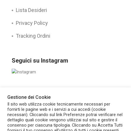
Lista Desideri
Privacy Policy
Tracking Ordini
Seguici su Instagram
Gestione dei Cookie
Seguici su:
Il sito web utilizza cookie tecnicamente necessari per
fornirti le pagine web e i servizi a cui accedi (cookie
© FarmaTempo – P.Iva: 07049760486,
Sviluppato
necessari). Cliccando sul link Preferenze potrai verificare nel
da Romano Santi Divisione Tecnologica
dettaglio quali cookie vengono utilizzai sul sito e gestire il
consenso per ciascuna tipologia. Cliccando su Accetta Tutti
Cookie
fornisci il tuo consenso all'utilizzo di tutti i cookie presenti