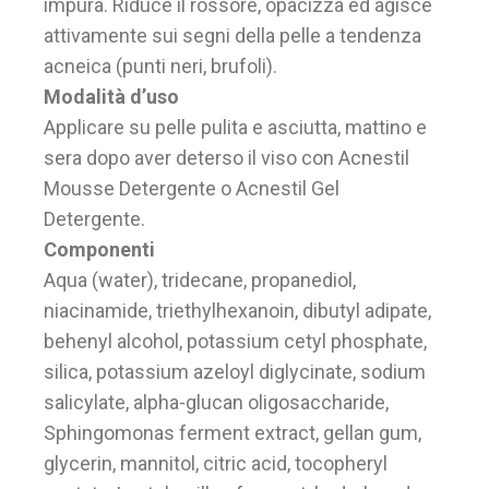
impura. Riduce il rossore, opacizza ed agisce
attivamente sui segni della pelle a tendenza
acneica (punti neri, brufoli).
Modalità d’uso
Applicare su pelle pulita e asciutta, mattino e
sera dopo aver deterso il viso con Acnestil
Mousse Detergente o Acnestil Gel
Detergente.
Componenti
Aqua (water), tridecane, propanediol,
niacinamide, triethylhexanoin, dibutyl adipate,
behenyl alcohol, potassium cetyl phosphate,
silica, potassium azeloyl diglycinate, sodium
salicylate, alpha-glucan oligosaccharide,
Sphingomonas ferment extract, gellan gum,
glycerin, mannitol, citric acid, tocopheryl