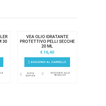
LLER
VEA OLIO IDRATANTE
M 30
PROTETTIVO PELLI SECCHE
20 ML
€
16,40
AGGIUNGI AL CARRELLO
LLA
AGGIUNGI ALLA
VISTA
WISHLIST
RAPIDA