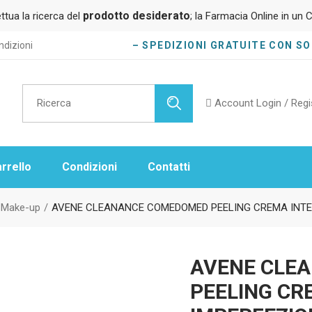
prodotto desiderato
ttua la ricerca del
; la Farmacia Online in un C
dizioni
– SPEDIZIONI GRATUITE CON SOL
Ricerca
per:
Account
Login / Regi
rrello
Condizioni
Contatti
e Make-up
AVENE CLEANANCE COMEDOMED PEELING CREMA INTEN
AVENE CLE
PEELING CR