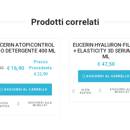
Prodotti correlati
CERIN ATOPICONTROL
EUCERIN HYALURON-FI
IO DETERGENTE 400 ML
+ ELASTICITY 3D SERU
ML
Prezzo
€
47,50
€
16,90
90
Precedente:
€
22,90
AGGIUNGI AL CARRELLO
AGGIUNGI AL CARRELLO
AGGIUNGI A
VISTA
WISHLIST
RAPIDA
AGGIUNGI ALLA
VISTA
WISHLIST
APIDA