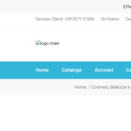
Effe
Servizio Clienti :+39 0571 51006
Chi Siamo
Con
Home
Catalogo
Account
Ca
Torna in Home
Home
Cosmesi, Bellezza 
Privacy Policy
Cookie Policy