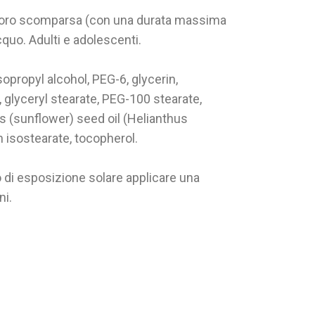
lla loro scomparsa (con una durata massima
cquo. Adulti e adolescenti.
sopropyl alcohol, PEG-6, glycerin,
glyceryl stearate, PEG-100 stearate,
s (sunflower) seed oil (Helianthus
n isostearate, tocopherol.
aso di esposizione solare applicare una
ni.