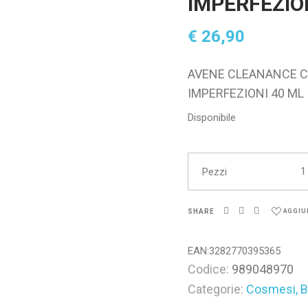
IMPERFEZIO
€
26,90
AVENE CLEANANCE C
IMPERFEZIONI 40 ML
Disponibile
AVE
Pezzi
SHARE
AGGIU
EAN:
3282770395365
Codice:
989048970
Categorie:
Cosmesi, B