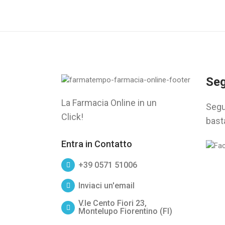
Seg
La Farmacia Online in un
Segu
Click!
bast
Entra in Contatto
+39 0571 51006
Inviaci un'email
V.le Cento Fiori 23,
Montelupo Fiorentino (FI)