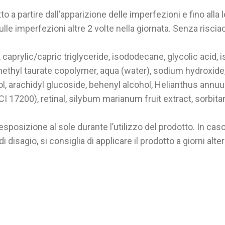
tto a partire dall’apparizione delle imperfezioni e fino a
ulle imperfezioni altre 2 volte nella giornata. Senza riscia
aprylic/capric triglyceride, isododecane, glycolic acid, i
ethyl taurate copolymer, aqua (water), sodium hydroxide, 
l, arachidyl glucoside, behenyl alcohol, Helianthus annuu
CI 17200), retinal, silybum marianum fruit extract, sorbita
 l’esposizione al sole durante l’utilizzo del prodotto. In c
disagio, si consiglia di applicare il prodotto a giorni alter