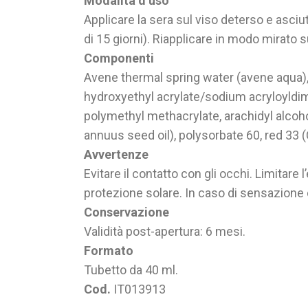
Modalità d’uso
Applicare la sera sul viso deterso e asciu
di 15 giorni). Riapplicare in modo mirato s
Componenti
Avene thermal spring water (avene aqua), c
hydroxyethyl acrylate/sodium acryloyldim
polymethyl methacrylate, arachidyl alcoho
annuus seed oil), polysorbate 60, red 33 (
Avvertenze
Evitare il contatto con gli occhi. Limitare
protezione solare. In caso di sensazione di 
Conservazione
Validità post-apertura: 6 mesi.
Formato
Tubetto da 40 ml.
Cod.
IT013913