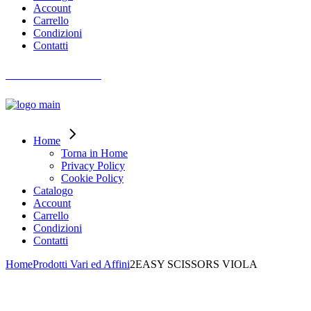
Account
Carrello
Condizioni
Contatti
AIUTO ORDINI
Home
Torna in Home
Privacy Policy
Cookie Policy
Catalogo
Account
Carrello
Condizioni
Contatti
Home
Prodotti Vari ed Affini
2EASY SCISSORS VIOLA