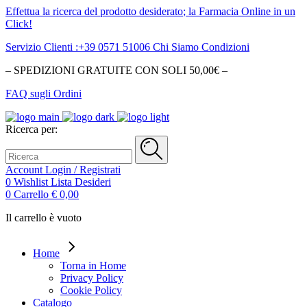
Effettua la ricerca del
prodotto desiderato
; la Farmacia Online in un
Click!
Servizio Clienti :+39 0571 51006
Chi Siamo
Condizioni
– SPEDIZIONI GRATUITE CON SOLI 50,00€ –
FAQ sugli Ordini
Ricerca per:
Account
Login / Registrati
0
Wishlist
Lista Desideri
0
Carrello
€
0,00
Il carrello è vuoto
Home
Torna in Home
Privacy Policy
Cookie Policy
Catalogo