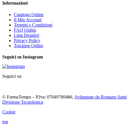
Informazioni
Catalogo Online
Il Mio Account
Termini e Condizioni
FAQ Ordini
Lista Desideri
Privacy Policy
Tracking Ordini
Seguici su Instagram
Seguici su:
© FarmaTempo – P.Iva: 07049760486,
Sviluppato da Romano Santi
Divisione Tecnologica
Cookie
top